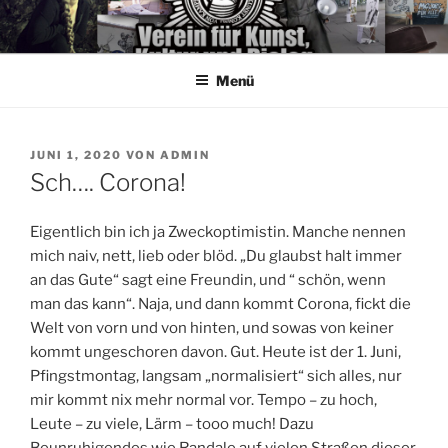
Zum
Inhalt
springen
Menü
VERÖFFENTLICHT
JUNI 1, 2020
VON
ADMIN
AM
Sch…. Corona!
Eigentlich bin ich ja Zweckoptimistin. Manche nennen
mich naiv, nett, lieb oder blöd. „Du glaubst halt immer
an das Gute“ sagt eine Freundin, und “ schön, wenn
man das kann“. Naja, und dann kommt Corona, fickt die
Welt von vorn und von hinten, und sowas von keiner
kommt ungeschoren davon. Gut. Heute ist der 1. Juni,
Pfingstmontag, langsam „normalisiert“ sich alles, nur
mir kommt nix mehr normal vor. Tempo – zu hoch,
Leute – zu viele, Lärm – tooo much! Dazu