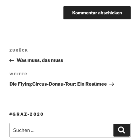
Beitrags-
Vorheriger
ZURÜCK
Navigation
Beitrag
Was muss, das muss
Nächster
WEITER
Beitrag
Die FlyingCircus-Donau-Tour: Ein Resümee
#GRAZ-2020
Suche
Suche
nach: