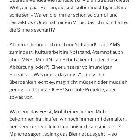
Beunruhigendes wie Randale auf vielen Straßen dieser
Welt, ein paar Herren, die sich selber mächtig ins Knie
schießen – Waren die immer schon so dumpf und
respektlos? Oder hat mir ein Virus, das ich nicht hatte,
die Sinne geschärft?
Ab heute befinde ich mich im Notstand!! Laut AMS
zumindest. Kulturarbeit im Notstand, Atemnot auch
ohne MNS ( MundNasenSchutz, kennt jeder, diese
Abkürzung, oder?). Einer unserer vollmundigen
Slogans – „Was muss, das muss“…muss ihn
überdenken, echt ey, mag nicht müssen oder muss eh
genug. Und sonst? JOEH! So coole Projekte, aber
sowas von.
Während das Pessi_Mobil einen neuen Motor
bekommen hat, laufen wir noch immer mit dem alten,
neu serviciert vielleicht, coronisiert, sensibilisiert?
Manche sagen „solang das Bier net ausgeht“ – so