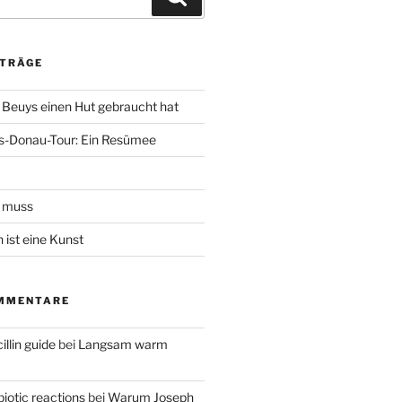
ITRÄGE
Beuys einen Hut gebraucht hat
us-Donau-Tour: Ein Resümee
 muss
 ist eine Kunst
MMENTARE
illin guide
bei
Langsam warm
biotic reactions
bei
Warum Joseph