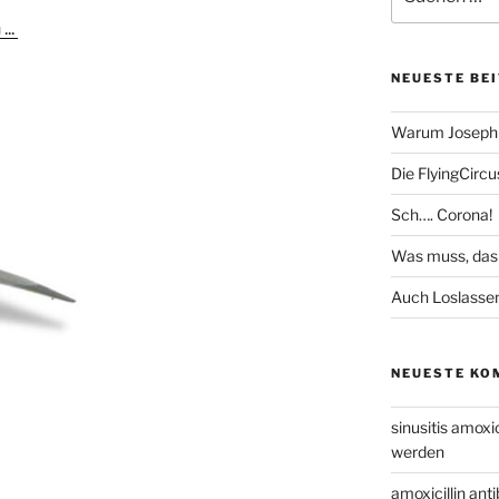
nach:
...
NEUESTE BE
Warum Joseph 
Die FlyingCirc
Sch…. Corona!
Was muss, das
Auch Loslassen
NEUESTE KO
sinusitis amoxic
werden
amoxicillin anti