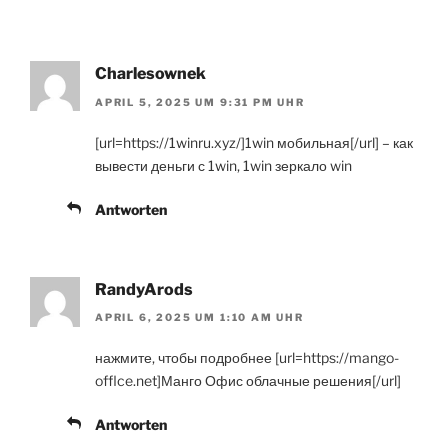
Charlesownek
APRIL 5, 2025 UM 9:31 PM UHR
[url=https://1winru.xyz/]1win мобильная[/url] – как
вывести деньги с 1win, 1win зеркало win
Antworten
RandyArods
APRIL 6, 2025 UM 1:10 AM UHR
нажмите, чтобы подробнее [url=https://mango-
offlce.net]Манго Офис облачные решения[/url]
Antworten