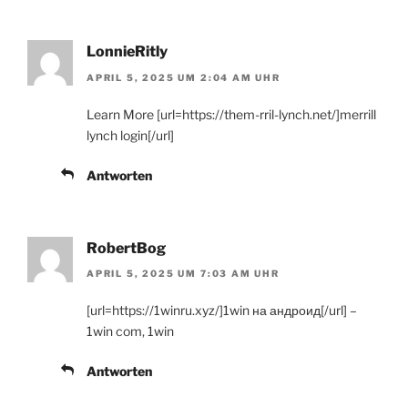
LonnieRitly
APRIL 5, 2025 UM 2:04 AM UHR
Learn More [url=https://them-rril-lynch.net/]merrill
lynch login[/url]
Antworten
RobertBog
APRIL 5, 2025 UM 7:03 AM UHR
[url=https://1winru.xyz/]1win на андроид[/url] –
1win com, 1win
Antworten